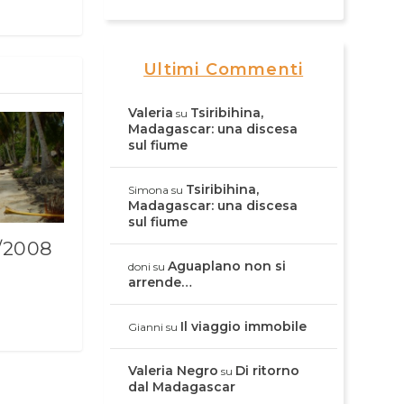
Ultimi Commenti
Valeria
Tsiribihina,
su
Madagascar: una discesa
sul fiume
Tsiribihina,
Simona
su
Madagascar: una discesa
sul fiume
/2008
Aguaplano non si
doni
su
arrende…
Il viaggio immobile
Gianni
su
Valeria Negro
Di ritorno
su
dal Madagascar