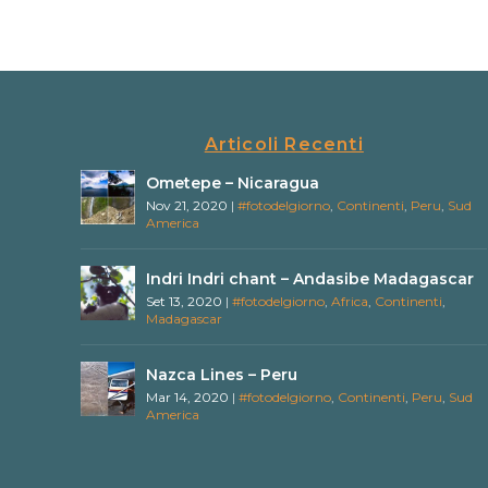
Articoli Recenti
Ometepe – Nicaragua
Nov 21, 2020
|
#fotodelgiorno
,
Continenti
,
Peru
,
Sud
America
Indri Indri chant – Andasibe Madagascar
Set 13, 2020
|
#fotodelgiorno
,
Africa
,
Continenti
,
Madagascar
Nazca Lines – Peru
Mar 14, 2020
|
#fotodelgiorno
,
Continenti
,
Peru
,
Sud
America