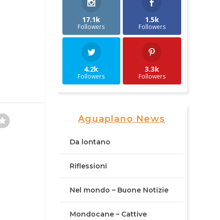
17.1k
1.5k
Followers
Followers
4.2k
3.3k
Followers
Followers
Aguaplano News
Da lontano
Riflessioni
Nel mondo – Buone Notizie
Mondocane – Cattive