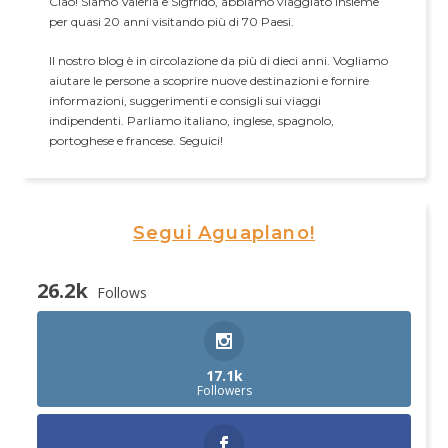
Ciao! Siamo Valeria e Sigfrido, abbiamo viaggiato insieme
per quasi 20 anni visitando più di 70 Paesi.
Il nostro blog è in circolazione da più di dieci anni. Vogliamo
aiutare le persone a scoprire nuove destinazioni e fornire
informazioni, suggerimenti e consigli sui viaggi
indipendenti. Parliamo italiano, inglese, spagnolo,
portoghese e francese. Seguici!
Segui Aguaplano!
26.2k
Follows
17.1k
Followers