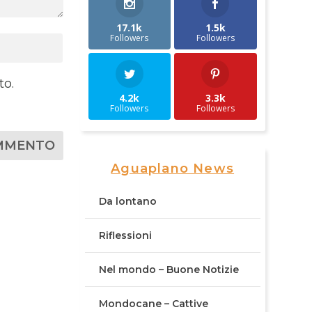
17.1k
1.5k
Followers
Followers
to.
4.2k
3.3k
Followers
Followers
Aguaplano News
Da lontano
Riflessioni
Nel mondo – Buone Notizie
Mondocane – Cattive