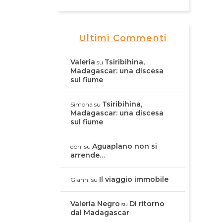
Ultimi Commenti
Valeria
Tsiribihina,
su
Madagascar: una discesa
sul fiume
Tsiribihina,
Simona
su
Madagascar: una discesa
sul fiume
Aguaplano non si
doni
su
arrende…
Il viaggio immobile
Gianni
su
Valeria Negro
Di ritorno
su
dal Madagascar