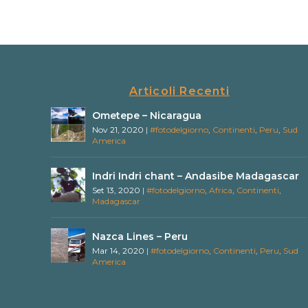
Articoli Recenti
Ometepe – Nicaragua
Nov 21, 2020
|
#fotodelgiorno
,
Continenti
,
Peru
,
Sud
America
Indri Indri chant – Andasibe Madagascar
Set 13, 2020
|
#fotodelgiorno
,
Africa
,
Continenti
,
Madagascar
Nazca Lines – Peru
Mar 14, 2020
|
#fotodelgiorno
,
Continenti
,
Peru
,
Sud
America