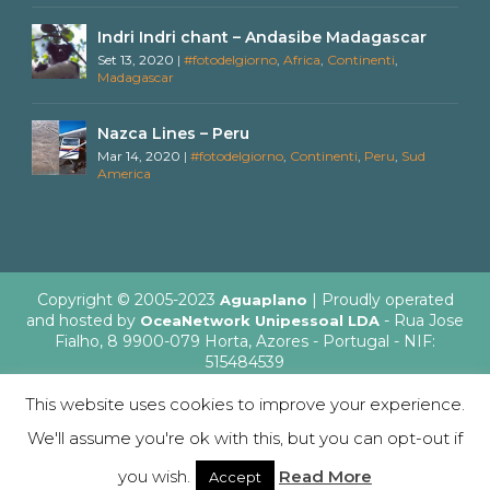
Indri Indri chant – Andasibe Madagascar
Set 13, 2020
|
#fotodelgiorno
,
Africa
,
Continenti
,
Madagascar
Nazca Lines – Peru
Mar 14, 2020
|
#fotodelgiorno
,
Continenti
,
Peru
,
Sud
America
Copyright © 2005-2023
| Proudly operated
Aguaplano
and hosted by
- Rua Jose
OceaNetwork Unipessoal LDA
Fialho, 8 9900-079 Horta, Azores - Portugal - NIF:
515484539
This website uses cookies to improve your experience.
We'll assume you're ok with this, but you can opt-out if
English
Italiano
you wish.
Read More
Accept