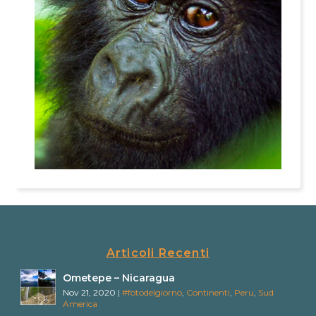
Articoli Recenti
Ometepe – Nicaragua
Nov 21, 2020
|
#fotodelgiorno
,
Continenti
,
Peru
,
Sud
America