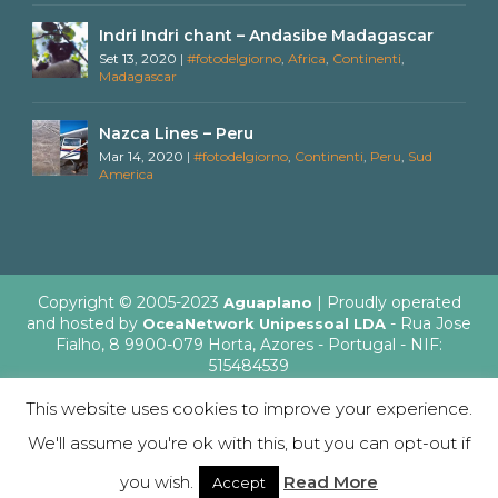
Indri Indri chant – Andasibe Madagascar
Set 13, 2020
|
#fotodelgiorno
,
Africa
,
Continenti
,
Madagascar
Nazca Lines – Peru
Mar 14, 2020
|
#fotodelgiorno
,
Continenti
,
Peru
,
Sud
America
Copyright © 2005-2023
| Proudly operated
Aguaplano
and hosted by
- Rua Jose
OceaNetwork Unipessoal LDA
Fialho, 8 9900-079 Horta, Azores - Portugal - NIF:
515484539
This website uses cookies to improve your experience.
We'll assume you're ok with this, but you can opt-out if
English
Italiano
you wish.
Read More
Accept