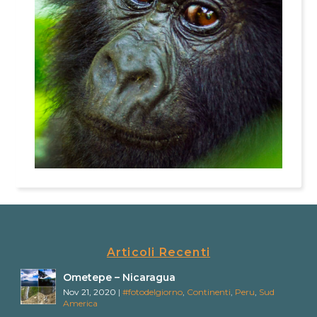
Articoli Recenti
Ometepe – Nicaragua
Nov 21, 2020
|
#fotodelgiorno
,
Continenti
,
Peru
,
Sud
America