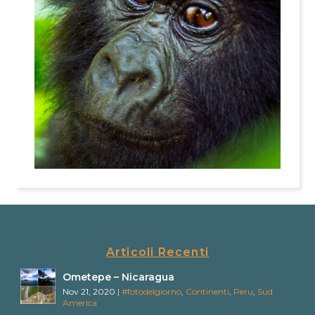
Articoli Recenti
Ometepe – Nicaragua
Nov 21, 2020
|
#fotodelgiorno
,
Continenti
,
Peru
,
Sud
America