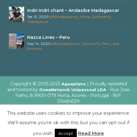
Indri Indri chant – Andasibe Madagascar
Set 13, 2020
|
#fotodelgiorno
,
Africa
,
Continenti
,
Madagascar
Nazca Lines – Peru
Mar 14, 2020
|
#fotodelgiorno
,
Continenti
,
Peru
,
Sud
America
Copyright © 2005-2023
| Proudly operated
Aguaplano
and hosted by
- Rua Jose
OceaNetwork Unipessoal LDA
Fialho, 8 9900-079 Horta, Azores - Portugal - NIF:
515484539
This website uses cookies to improve your experience.
We'll assume you're ok with this, but you can opt-out if
English
Italiano
you wish.
Read More
Accept