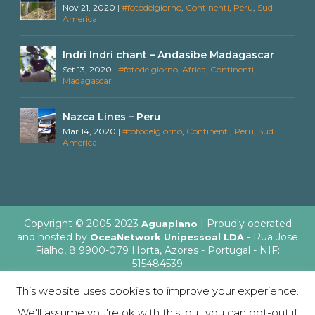
Nov 21, 2020
|
#fotodelgiorno
,
Continenti
,
Peru
,
Sud
America
Indri Indri chant – Andasibe Madagascar
Set 13, 2020
|
#fotodelgiorno
,
Africa
,
Continenti
,
Madagascar
Nazca Lines – Peru
Mar 14, 2020
|
#fotodelgiorno
,
Continenti
,
Peru
,
Sud
America
Copyright © 2005-2023
| Proudly operated
Aguaplano
and hosted by
- Rua Jose
OceaNetwork Unipessoal LDA
Fialho, 8 9900-079 Horta, Azores - Portugal - NIF:
515484539
This website uses cookies to improve your experience.
We'll assume you're ok with this, but you can opt-out if