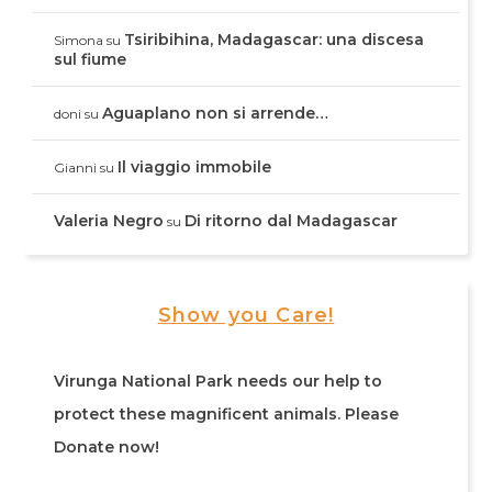
Tsiribihina, Madagascar: una discesa
Simona
su
sul fiume
Aguaplano non si arrende…
doni
su
Il viaggio immobile
Gianni
su
Valeria Negro
Di ritorno dal Madagascar
su
Show you Care!
Virunga National Park needs our help to
protect these magnificent animals. Please
Donate now!