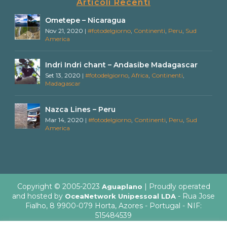
Articoli Recenti
Ometepe – Nicaragua
Nov 21, 2020
|
#fotodelgiorno
,
Continenti
,
Peru
,
Sud
America
Indri Indri chant – Andasibe Madagascar
Set 13, 2020
|
#fotodelgiorno
,
Africa
,
Continenti
,
Madagascar
Nazca Lines – Peru
Mar 14, 2020
|
#fotodelgiorno
,
Continenti
,
Peru
,
Sud
America
Copyright © 2005-2023
| Proudly operated
Aguaplano
and hosted by
- Rua Jose
OceaNetwork Unipessoal LDA
Fialho, 8 9900-079 Horta, Azores - Portugal - NIF:
515484539