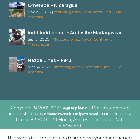
Ometepe – Nicaragua
Nov 21, 2020
|
#fotodelgiorno
,
Continenti
,
Peru
,
Sud
America
Indri Indri chant – Andasibe Madagascar
Set 13, 2020
|
#fotodelgiorno
,
Africa
,
Continenti
,
Madagascar
Nazca Lines – Peru
Mar 14, 2020
|
#fotodelgiorno
,
Continenti
,
Peru
,
Sud
America
Copyright © 2005-2023
| Proudly operated
Aguaplano
and hosted by
- Rua Jose
OceaNetwork Unipessoal LDA
Fialho, 8 9900-079 Horta, Azores - Portugal - NIF:
515484539
This website uses cookies to improve your experience.