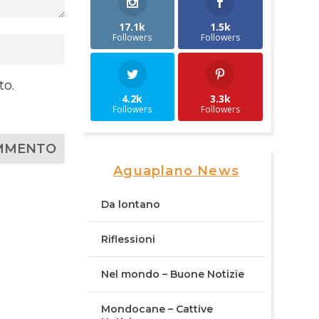
17.1k
1.5k
Followers
Followers
to.
4.2k
3.3k
Followers
Followers
Aguaplano News
Da lontano
Riflessioni
Nel mondo – Buone Notizie
Mondocane – Cattive