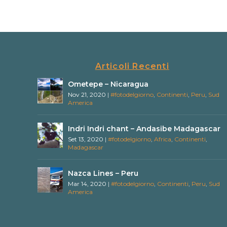
Articoli Recenti
Ometepe – Nicaragua
Nov 21, 2020
|
#fotodelgiorno
,
Continenti
,
Peru
,
Sud
America
Indri Indri chant – Andasibe Madagascar
Set 13, 2020
|
#fotodelgiorno
,
Africa
,
Continenti
,
Madagascar
Nazca Lines – Peru
Mar 14, 2020
|
#fotodelgiorno
,
Continenti
,
Peru
,
Sud
America