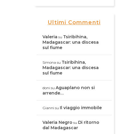
Ultimi Commenti
Valeria
Tsiribihina,
su
Madagascar: una discesa
sul fiume
Tsiribihina,
Simona
su
Madagascar: una discesa
sul fiume
Aguaplano non si
doni
su
arrende…
Il viaggio immobile
Gianni
su
Valeria Negro
Di ritorno
su
dal Madagascar