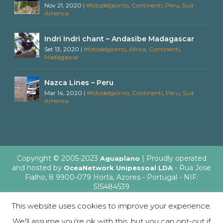
Nov 21, 2020
|
#fotodelgiorno
,
Continenti
,
Peru
,
Sud
America
Indri Indri chant – Andasibe Madagascar
Set 13, 2020
|
#fotodelgiorno
,
Africa
,
Continenti
,
Madagascar
Nazca Lines – Peru
Mar 14, 2020
|
#fotodelgiorno
,
Continenti
,
Peru
,
Sud
America
Copyright © 2005-2023
| Proudly operated
Aguaplano
and hosted by
- Rua Jose
OceaNetwork Unipessoal LDA
Fialho, 8 9900-079 Horta, Azores - Portugal - NIF:
515484539
This website uses cookies to improve your experience.
We'll assume you're ok with this, but you can opt-out if