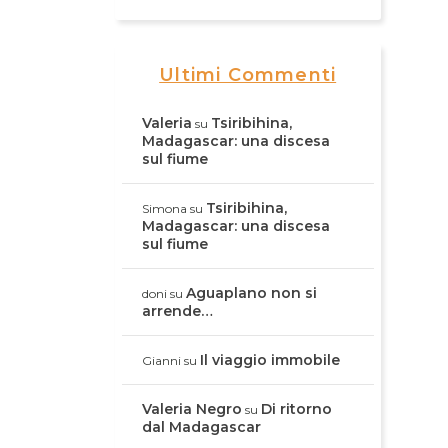
Ultimi Commenti
Valeria
Tsiribihina,
su
Madagascar: una discesa
sul fiume
Tsiribihina,
Simona
su
Madagascar: una discesa
sul fiume
Aguaplano non si
doni
su
arrende…
Il viaggio immobile
Gianni
su
Valeria Negro
Di ritorno
su
dal Madagascar