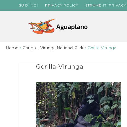
SU DI NOI
PRIVACY POLICY
STRUMENTI PRIVACY
Home
»
Congo – Virunga National Park
»
Gorilla-Virunga
Gorilla-Virunga