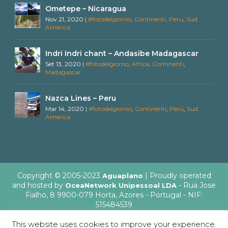
Ometepe – Nicaragua
Nov 21, 2020
|
#fotodelgiorno
,
Continenti
,
Peru
,
Sud
America
Indri Indri chant – Andasibe Madagascar
Set 13, 2020
|
#fotodelgiorno
,
Africa
,
Continenti
,
Madagascar
Nazca Lines – Peru
Mar 14, 2020
|
#fotodelgiorno
,
Continenti
,
Peru
,
Sud
America
Copyright © 2005-2023
| Proudly operated
Aguaplano
and hosted by
- Rua Jose
OceaNetwork Unipessoal LDA
Fialho, 8 9900-079 Horta, Azores - Portugal - NIF:
515484539
This website uses cookies to improve your experience.