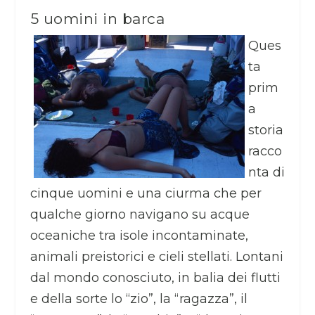
5 uomini in barca
Ques
ta
prim
a
storia
racco
nta di
cinque uomini e una ciurma che per
qualche giorno navigano su acque
oceaniche tra isole incontaminate,
animali preistorici e cieli stellati. Lontani
dal mondo conosciuto, in balia dei flutti
e della sorte lo “zio”, la “ragazza”, il