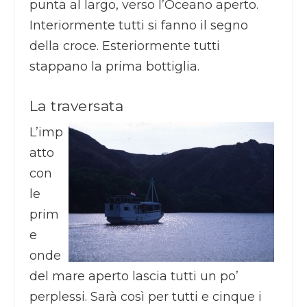
punta al largo, verso l’Oceano aperto.
Interiormente tutti si fanno il segno
della croce. Esteriormente tutti
stappano la prima bottiglia.
La traversata
L’imp
atto
con
le
prim
e
onde
del mare aperto lascia tutti un po’
perplessi. Sarà così per tutti e cinque i