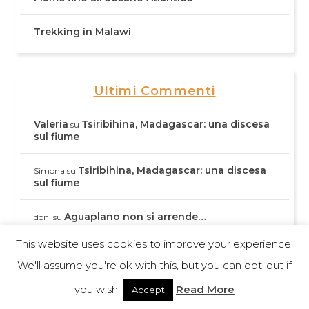
Trekking in Malawi
Ultimi Commenti
Valeria
Tsiribihina, Madagascar: una discesa
su
sul fiume
Tsiribihina, Madagascar: una discesa
Simona
su
sul fiume
Aguaplano non si arrende…
doni
su
This website uses cookies to improve your experience.
Il viaggio immobile
Gianni
su
We'll assume you're ok with this, but you can opt-out if
Valeria Negro
Di ritorno dal Madagascar
su
you wish.
Read More
Accept