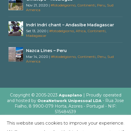
Nov 21, 2020
|
#fotodelgiorno
,
Continenti
,
Peru
,
Sud
America
Indri Indri chant – Andasibe Madagascar
Set 13, 2020
|
#fotodelgiorno
,
Africa
,
Continenti
,
Madagascar
Nazca Lines – Peru
Mar 14, 2020
|
#fotodelgiorno
,
Continenti
,
Peru
,
Sud
America
Copyright © 2005-2023
| Proudly operated
Aguaplano
and hosted by
- Rua Jose
OceaNetwork Unipessoal LDA
Fialho, 8 9900-079 Horta, Azores - Portugal - NIF:
515484539
This website uses cookies to improve your experience.